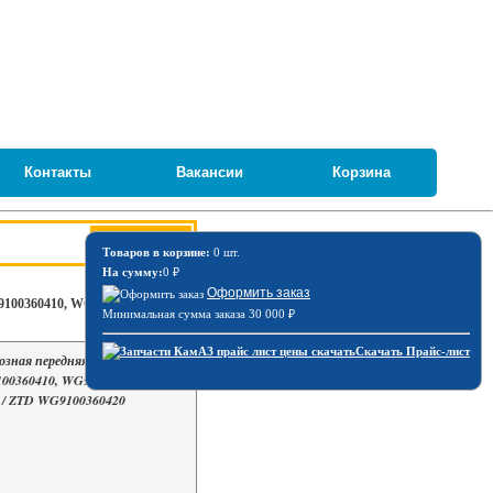
Контакты
Вакансии
Корзина
Товаров в корзине:
0 шт.
На сумму:
0
₽
Оформить заказ
9100360410, WG9100364122,
Минимальная сумма заказа 30 000
₽
Скачать Прайс-лист
озная передняя тип 24, HOWO
100360410, WG9100364122,
) / ZTD WG9100360420