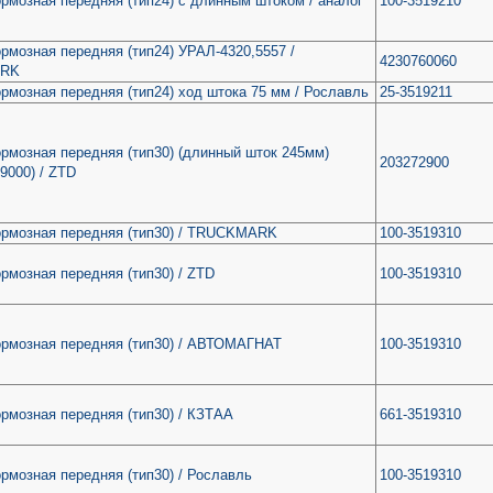
рмозная передняя (тип24) с длинным штоком / аналог
100-3519210
рмозная передняя (тип24) УРАЛ-4320,5557 /
4230760060
RK
рмозная передняя (тип24) ход штока 75 мм / Рославль
25-3519211
рмозная передняя (тип30) (длинный шток 245мм)
203272900
9000) / ZTD
ормозная передняя (тип30) / TRUCKMARK
100-3519310
рмозная передняя (тип30) / ZTD
100-3519310
ормозная передняя (тип30) / АВТОМАГНАТ
100-3519310
рмозная передняя (тип30) / КЗТАА
661-3519310
рмозная передняя (тип30) / Рославль
100-3519310