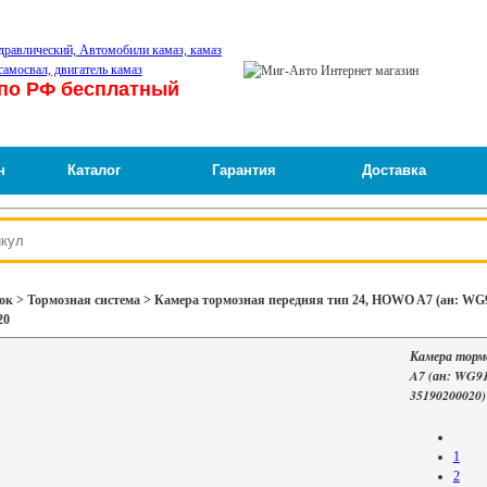
по РФ бесплатный
н
Каталог
Гарантия
Доставка
ок > Тормозная система > Камера тормозная передняя тип 24, HOWO A7 (ан: WG
20
Камера торм
A7 (ан: WG9
35190200020
1
2