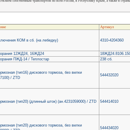
твляем собственным транспортом по всей России, в Республику Крым, а также в стра
ние
Артикул
лючения КОМ в сб. (на лебедку)
4310-4204360
горания 12ЖД24, 16ЖД24
18ЖД24.8106.15
орания ПЖД-14 / Теплостар
238 сб.
рмозная (тип16) дискового тормоза, без вилки
544432020
7100) / ZTD
рмозная (тип20) (длинный шток) (ан.4231059000) / ZTD
544414010
рмозная (тип20) дискового тормоза, без вилки
544434020