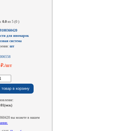
а:
0.0
из 5 (0 )
100360420
сти для иномарок
озная система
рения:
шт
006558
0
₽./шт
новление:
:01(мск)
360420 вы можете в нашем
ании.