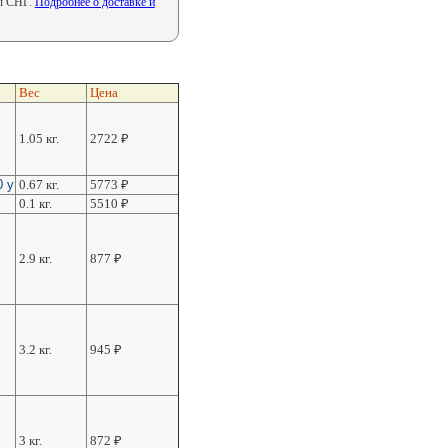
ны СНГ.
Подробнее о доставке и
Вес
Цена
1.05 кг.
2722
₽
0 у
0.67 кг.
5773
₽
0.1 кг.
5510
₽
2.9 кг.
877
₽
3.2 кг.
945
₽
3 кг.
872
₽