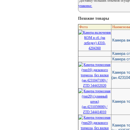
Доставку больших объемов осущес
упаковке.
Похожие товары
Фото
Наименова
Камера вк
Камера с
Камера сг
Камера то
(ан.423104
Камера то
Камера то