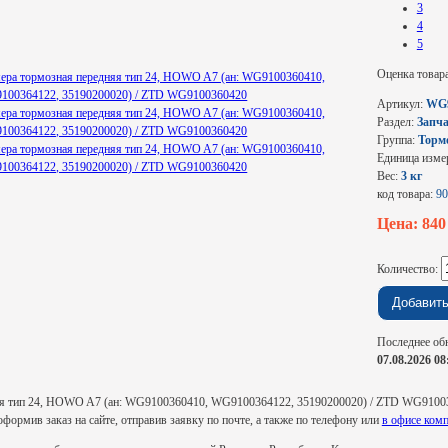
3
4
5
Оценка товар
Артикул:
WG9
Раздел:
Запча
Группа:
Торм
Единица изме
Вес:
3 кг
код товара:
90
Цена: 84
Количество:
Последнее об
07.08.2026 08
яя тип 24, HOWO A7 (ан: WG9100360410, WG9100364122, 35190200020) / ZTD WG9100
оформив заказ на сайте, отправив заявку по почте, а также по телефону или
в офисе комп