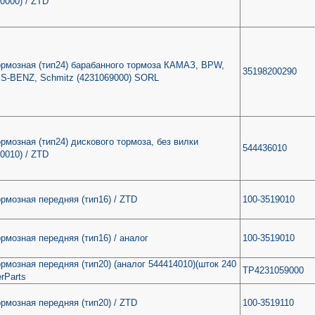
0000) / ZTD
ормозная (тип24) барабанного тормоза КАМАЗ, BPW,
35198200290
-BENZ, Schmitz (4231069000) SORL
рмозная (тип24) дискового тормоза, без вилки
544436010
0010) / ZTD
рмозная передняя (тип16) / ZTD
100-3519010
рмозная передняя (тип16) / аналог
100-3519010
рмозная передняя (тип20) (аналог 544414010)(шток 240
TP4231059000
erParts
рмозная передняя (тип20) / ZTD
100-3519110