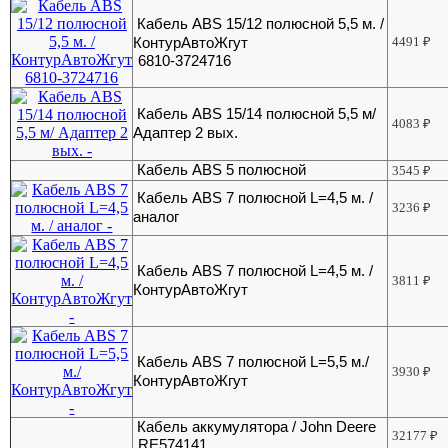
Кабель ABS 15/12 полюсной 5,5 м. /
КонтурАвтоЖгут
4491
₽
6810-3724716
Кабель ABS 15/14 полюсной 5,5 м/
4083
₽
Адаптер 2 вых.
Кабель ABS 5 полюсной
3545
₽
Кабель ABS 7 полюсной L=4,5 м. /
3236
₽
аналог
Кабель ABS 7 полюсной L=4,5 м. /
3811
₽
КонтурАвтоЖгут
Кабель ABS 7 полюсной L=5,5 м./
3930
₽
КонтурАвтоЖгут
Кабель аккумулятора / John Deere
32177
₽
RE574141