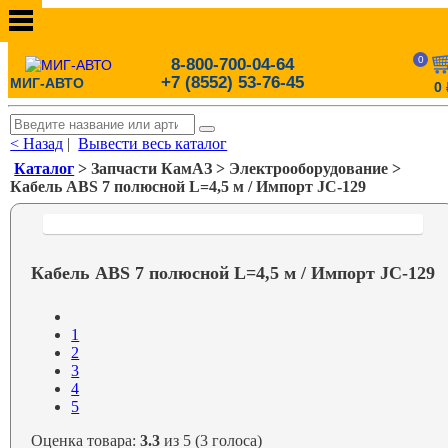
0
8-800-700-04-64
+7 (8552) 53-76-45
МИГ-АВТО
0
< Назад
|
Вывести весь каталог
Каталог
> Запчасти КамАЗ > Электрооборудование >
Кабель ABS 7 полюсной L=4,5 м / Импорт JC-129
Кабель ABS 7 полюсной L=4,5 м / Импорт JC-129
1
2
3
4
5
Оценка товара:
3.3
из 5 (3 голоса)