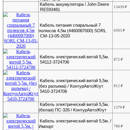
Кабель аккумулятора / John Deere
13439
₽
RE593481
Кабель питания спиральный 7
полюсов 4,5м (4460087000) SORL
6593
₽
CM-13-05-2020
Кабель электрический витой 5,5м.
872
₽
54112-3724706
Кабель электрический витой 5,5м.
(без разъема) / КонтурАвтоЖгут
812
₽
5410-3724706
Кабель электрический витой 5,5м.
1379
₽
(белая) ПС-326 / КонтурАвтоЖгут
Кабель электрический витой 5,5м. /
Импорт
788
₽