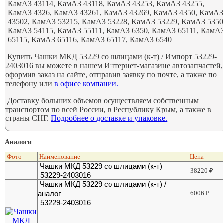
КамАЗ 43114, КамАЗ 43118, КамАЗ 43253, КамАЗ 43255,
КамАЗ 4326, КамАЗ 43261, КамАЗ 43269, КамАЗ 4350, КамА
43502, КамАЗ 53215, КамАЗ 53228, КамАЗ 53229, КамАЗ 5350
КамАЗ 54115, КамАЗ 55111, КамАЗ 6350, КамАЗ 65111, КамА
65115, КамАЗ 65116, КамАЗ 65117, КамАЗ 6540
Купить Чашки МКД 53229 со шлицами (к-т) / Импорт 53229-
2403016 вы можете в нашем Интернет-магазине автозапчастей,
оформив заказ на сайте, отправив заявку по почте, а также по
телефону или
в офисе компании.
Доставку больших объемов осуществляем собственным
транспортом по всей России, в Республику Крым, а также в
страны СНГ.
Подробнее о доставке и упаковке.
Аналоги
Фото
Наименование
Цена
Чашки МКД 53229 со шлицами (к-т)
38220
₽
53229-2403016
Чашки МКД 53229 со шлицами (к-т) /
аналог
6006
₽
53229-2403016