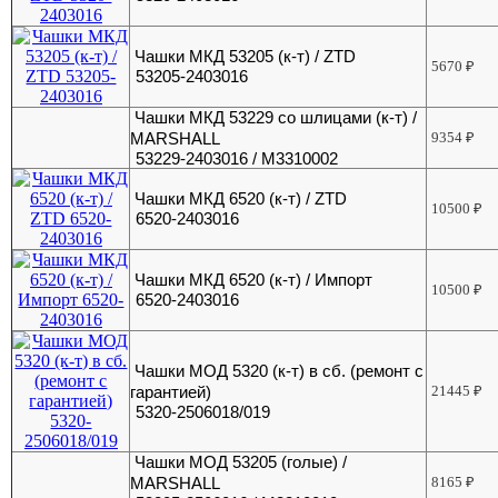
Чашки МКД 53205 (к-т) / ZTD
5670
₽
53205-2403016
Чашки МКД 53229 со шлицами (к-т) /
MARSHALL
9354
₽
53229-2403016 / M3310002
Чашки МКД 6520 (к-т) / ZTD
10500
₽
6520-2403016
Чашки МКД 6520 (к-т) / Импорт
10500
₽
6520-2403016
Чашки МОД 5320 (к-т) в сб. (ремонт с
гарантией)
21445
₽
5320-2506018/019
Чашки МОД 53205 (голые) /
MARSHALL
8165
₽