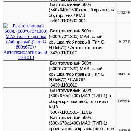
Бак топливный 500л.
(540х640х1500) голый крышка п/
17327
₽
об, горл низ / КМЗ
5464-1101500-001
Бак топливный 500л.
(600*670*1300) МАЗ голый
крышка п/об правый (Тип G
19127
₽
600х670) / Автотехнология
6430-1101010
Бак топливный 500л.
(600*670*1320) МАЗ голый
крышка п/об правый (Тип G
20451
₽
600х670) / БАКОР
6430-1101010
Бак топливный 500л.
(600х670х1400) МАЗ (ТИП-1) в
сборе крышка п/об, горл низ /
33999
₽
КМЗ
6067-1101500-Т11СБ
Бак топливный 500л.
(600х670х1400) МАЗ (ТИП-1)
правый голый крышка п/об, горл
18428
₽