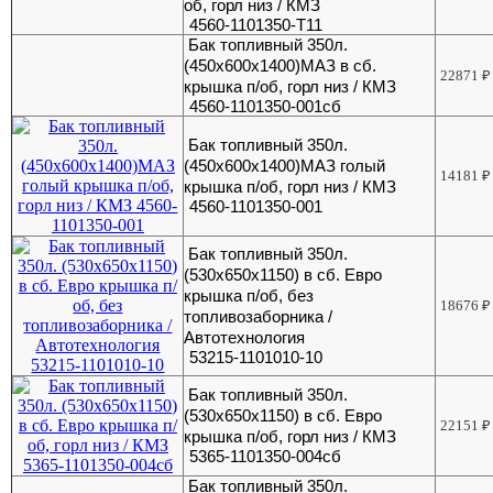
об, горл низ / КМЗ
4560-1101350-Т11
Бак топливный 350л.
(450х600х1400)МАЗ в сб.
22871
₽
крышка п/об, горл низ / КМЗ
4560-1101350-001сб
Бак топливный 350л.
(450х600х1400)МАЗ голый
14181
₽
крышка п/об, горл низ / КМЗ
4560-1101350-001
Бак топливный 350л.
(530х650х1150) в сб. Евро
крышка п/об, без
18676
₽
топливозаборника /
Автотехнология
53215-1101010-10
Бак топливный 350л.
(530х650х1150) в сб. Евро
22151
₽
крышка п/об, горл низ / КМЗ
5365-1101350-004сб
Бак топливный 350л.