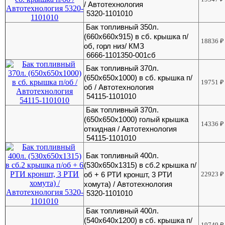
/ Автотехнология
5320-1101010
Бак топливный 350л.
(660х660х915) в сб. крышка п/
18836
₽
об, горл низ/ КМЗ
6666-1101350-001сб
Бак топливный 370л.
(650х650х1000) в сб. крышка п/
19751
₽
об / Автотехнология
54115-1101010
Бак топливный 370л.
(650х650х1000) голый крышка
14336
₽
откидная / Автотехнология
54115-1101010
Бак топливный 400л.
(530х650х1315) в сб.2 крышка п/
об + 6 РТИ кроншт, 3 РТИ
22923
₽
хомута) / Автотехнология
5320-1101010
Бак топливный 400л.
(540х640х1200) в сб. крышка п/
19749
₽