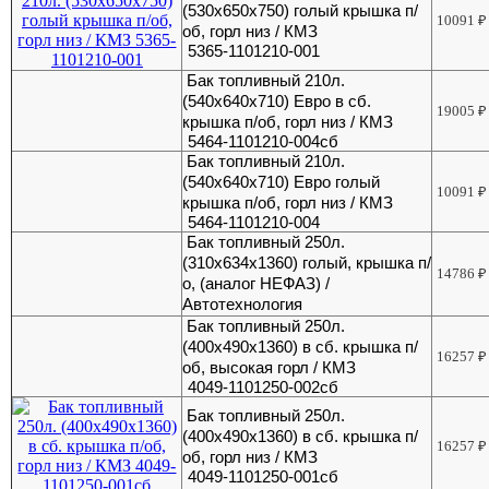
(530х650х750) голый крышка п/
10091
₽
об, горл низ / КМЗ
5365-1101210-001
Бак топливный 210л.
(540х640х710) Евро в сб.
19005
₽
крышка п/об, горл низ / КМЗ
5464-1101210-004сб
Бак топливный 210л.
(540х640х710) Евро голый
10091
₽
крышка п/об, горл низ / КМЗ
5464-1101210-004
Бак топливный 250л.
(310х634х1360) голый, крышка п/
14786
₽
о, (аналог НЕФАЗ) /
Автотехнология
Бак топливный 250л.
(400х490х1360) в сб. крышка п/
16257
₽
об, высокая горл / КМЗ
4049-1101250-002сб
Бак топливный 250л.
(400х490х1360) в сб. крышка п/
16257
₽
об, горл низ / КМЗ
4049-1101250-001сб