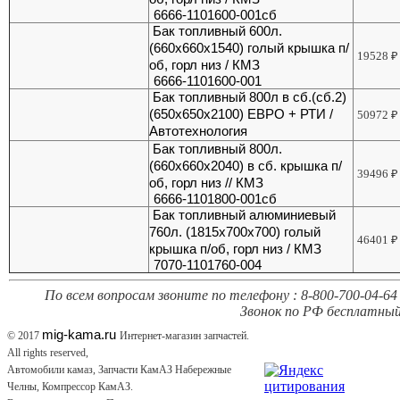
6666-1101600-001сб
Бак топливный 600л.
(660х660х1540) голый крышка п/
19528
₽
об, горл низ / КМЗ
6666-1101600-001
Бак топливный 800л в сб.(сб.2)
(650х650х2100) ЕВРО + РТИ /
50972
₽
Автотехнология
Бак топливный 800л.
(660х660х2040) в сб. крышка п/
39496
₽
об, горл низ // КМЗ
6666-1101800-001сб
Бак топливный алюминиевый
760л. (1815х700х700) голый
46401
₽
крышка п/об, горл низ / КМЗ
7070-1101760-004
По всем вопросам звоните по телефону : 8-800-700-04-64 
Звонок по РФ бесплатный
mig-kama.ru
© 2017
Интернет-магазин запчастей.
All rights reserved,
Автомобили камаз, Запчасти КамАЗ Набережные
Челны, Компрессор КамАЗ.