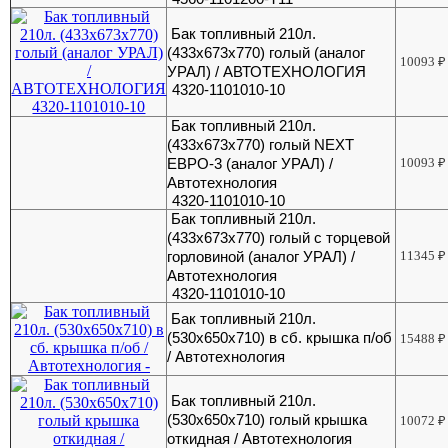
Бак топливный 210л.
(433х673х770) голый (аналог
10093
₽
УРАЛ) / АВТОТЕХНОЛОГИЯ
4320-1101010-10
Бак топливный 210л.
(433х673х770) голый NEXT
ЕВРО-3 (аналог УРАЛ) /
10093
₽
Автотехнология
4320-1101010-10
Бак топливный 210л.
(433х673х770) голый с торцевой
горловиной (аналог УРАЛ) /
11345
₽
Автотехнология
4320-1101010-10
Бак топливный 210л.
(530х650х710) в сб. крышка п/об
15488
₽
/ Автотехнология
Бак топливный 210л.
(530х650х710) голый крышка
10072
₽
откидная / Автотехнология