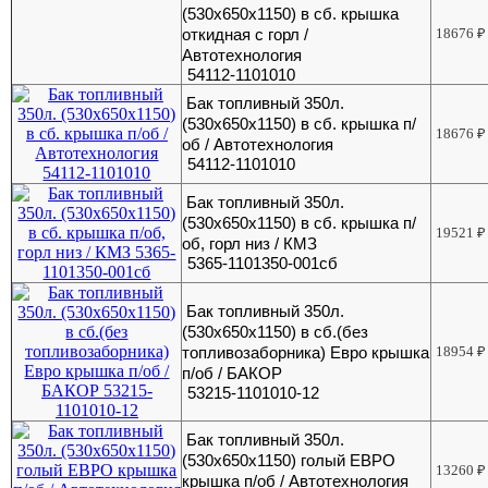
(530х650х1150) в сб. крышка
откидная с горл /
18676
₽
Автотехнология
54112-1101010
Бак топливный 350л.
(530х650х1150) в сб. крышка п/
18676
₽
об / Автотехнология
54112-1101010
Бак топливный 350л.
(530х650х1150) в сб. крышка п/
19521
₽
об, горл низ / КМЗ
5365-1101350-001сб
Бак топливный 350л.
(530х650х1150) в сб.(без
топливозаборника) Евро крышка
18954
₽
п/об / БАКОР
53215-1101010-12
Бак топливный 350л.
(530х650х1150) голый ЕВРО
13260
₽
крышка п/об / Автотехнология