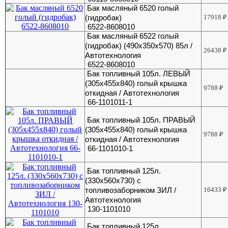
Бак масляный 6520 голый
(гидробак)
17918
₽
6522-8608010
Бак масляный 6522 голый
(гидробак) (490х350х570) 85л /
26438
₽
Автотехнология
6522-8608010
Бак топливный 105л. ЛЕВЫЙ
(305х455х840) голый крышка
9788
₽
откидная / Автотехнология
66-1101011-1
Бак топливный 105л. ПРАВЫЙ
(305х455х840) голый крышка
9788
₽
откидная / Автотехнология
66-1101010-1
Бак топливный 125л.
(330х560х730) с
топливозаборником ЗИЛ /
16433
₽
Автотехнология
130-1101010
Бак топливный 125л.