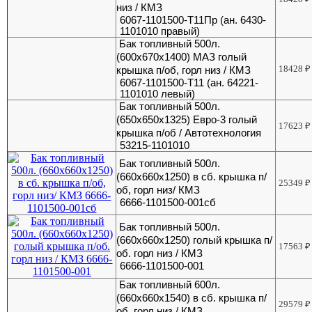
низ / КМЗ
6067-1101500-Т11Пр (ан. 6430-
1101010 правый)
Бак топливный 500л.
(600х670х1400) МАЗ голый
18428
₽
крышка п/об, горл низ / КМЗ
6067-1101500-Т11 (ан. 64221-
1101010 левый)
Бак топливный 500л.
(650х650х1325) Евро-3 голый
17623
₽
крышка п/об / Автотехнология
53215-1101010
Бак топливный 500л.
(660х660х1250) в сб. крышка п/
25349
₽
об, горл низ/ КМЗ
6666-1101500-001сб
Бак топливный 500л.
(660х660х1250) голый крышка п/
17563
₽
об. горл низ / КМЗ
6666-1101500-001
Бак топливный 600л.
(660х660х1540) в сб. крышка п/
29579
₽
об, горл низ / КМЗ