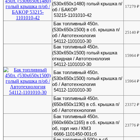
(530х650х1480) голый крышка п/
17279
₽
об / БАКОР
53215-1101010-42
Бак топливный 450л.
(530х650х1500) в сб. крышка п/
25140
₽
об / Автотехнология
54112-1101010-30
Бак топливный 450л.
(530х650х1500) голый крышка
15964
₽
откидная / Автотехнология
54112-1101010-30
Бак топливный 450л.
(530х650х1500) голый крышка п/
15964
₽
об / Автотехнология
54112-1101010-30
Бак топливный 450л.
(650х650х1190) в сб. крышка п/
23372
₽
об / Автотехнология
Бак топливный 450л.
(660х660х1165) в сб. крышка п/
23776
₽
об, горл низ / КМЗ
6666-1101450-001сб
Бак топливный 500л в сб.