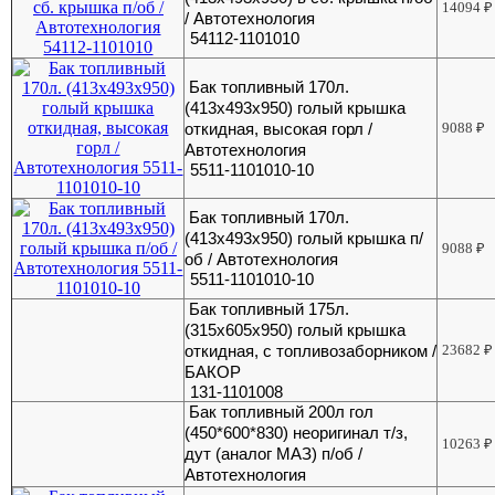
14094
₽
/ Автотехнология
54112-1101010
Бак топливный 170л.
(413х493х950) голый крышка
откидная, высокая горл /
9088
₽
Автотехнология
5511-1101010-10
Бак топливный 170л.
(413х493х950) голый крышка п/
9088
₽
об / Автотехнология
5511-1101010-10
Бак топливный 175л.
(315х605х950) голый крышка
откидная, с топливозаборником /
23682
₽
БАКОР
131-1101008
Бак топливный 200л гол
(450*600*830) неоригинал т/з,
10263
₽
дут (аналог МАЗ) п/об /
Автотехнология