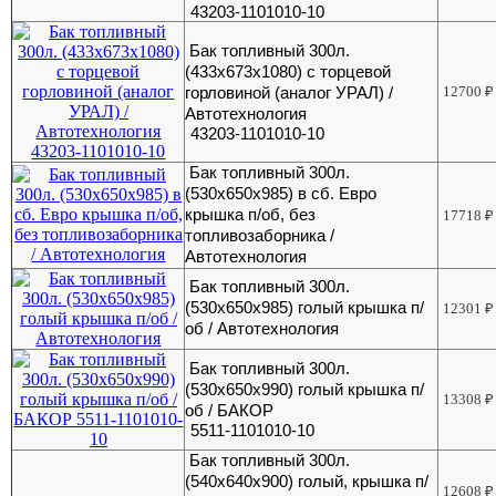
43203-1101010-10
Бак топливный 300л.
(433х673х1080) с торцевой
горловиной (аналог УРАЛ) /
12700
₽
Автотехнология
43203-1101010-10
Бак топливный 300л.
(530х650х985) в сб. Евро
крышка п/об, без
17718
₽
топливозаборника /
Автотехнология
Бак топливный 300л.
(530х650х985) голый крышка п/
12301
₽
об / Автотехнология
Бак топливный 300л.
(530х650х990) голый крышка п/
13308
₽
об / БАКОР
5511-1101010-10
Бак топливный 300л.
(540х640х900) голый, крышка п/
12608
₽