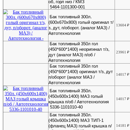
об, горл низ / КМЗ
5464-1101300-001
Бак топливный 300л.
(600х670х800) голый оригинал т/
13604
₽
з, дут, п/оборот. (аналог МАЗ) /
Автотехнология
Бак топливный 350л гол
(450*600*1400) неоригинал т/з,
23961
₽
дут (аналог МАЗ) п/об /
Автотехнология
Бак топливный 350л гол
(450*600*1400) оригинал т/з, дут
14017
₽
п/оборот (аналог МАЗ /
Автотехнология
Бак топливный 350л.
(450х600х1400) МАЗ голый
14017
₽
крышка п/об / Автотехнология
5336-1101010-40
Бак топливный 350л.
(450х600х1400) МАЗ ТИП-1
(фланец МАЗ) голый крышка п/
14181
₽