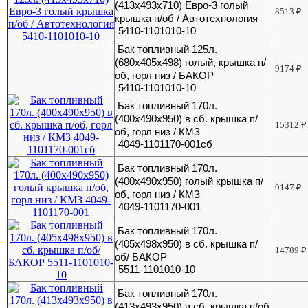
(413х493х710) Евро-3 голый
8513
₽
крышка п/об / Автотехнология
5410-1101010-10
Бак топливный 125л.
(680х405х498) голый, крышка п/
9174
₽
об, горл низ / БАКОР
5410-1101010-10
Бак топливный 170л.
(400х490х950) в сб. крышка п/
15312
₽
об, горл низ / КМЗ
4049-1101170-001сб
Бак топливный 170л.
(400х490х950) голый крышка п/
9147
₽
об, горл низ / КМЗ
4049-1101170-001
Бак топливный 170л.
(405х498х950) в сб. крышка п/
14789
₽
об/ БАКОР
5511-1101010-10
Бак топливный 170л.
(413х493х950) в сб. крышка п/об