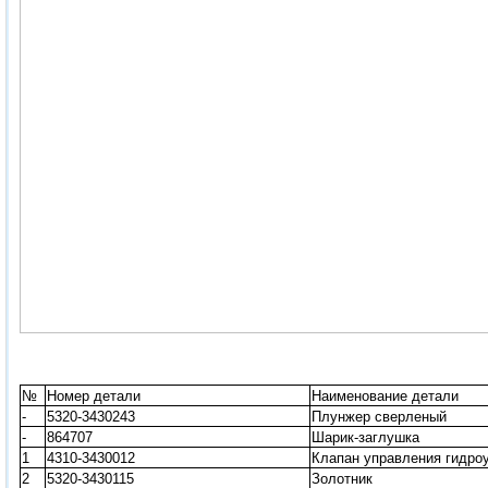
№
Номер детали
Наименование детали
-
5320-3430243
Плунжер сверленый
-
864707
Шарик-заглушка
1
4310-3430012
Клапан управления гидро
2
5320-3430115
Золотник