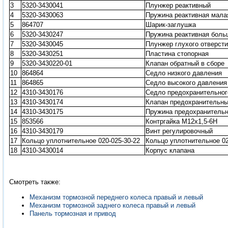
3
5320-3430041
Плунжер реактивный
4
5320-3430063
Пружина реактивная мала
5
864707
Шарик-заглушка
6
5320-3430247
Пружина реактивная боль
7
5320-3430045
Плунжер глухого отверст
8
5320-3430251
Пластина стопорная
9
5320-3430220-01
Клапан обратный в сборе
10
864864
Седло низкого давления
11
864865
Седло высокого давления
12
4310-3430176
Седло предохранительног
13
4310-3430174
Клапан предохранительн
14
4310-3430175
Пружина предохранительн
15
853566
Контргайка М12х1,5-6Н
16
4310-3430179
Винт регулировочный
17
Кольцо уплотнительное 020-025-30-22
Кольцо уплотнительное 02
18
4310-3430014
Корпус клапана
Смотреть также:
Механизм тормозной переднего колеса правый и левый
Механизм тормозной заднего колеса правый и левый
Панель тормозная и привод