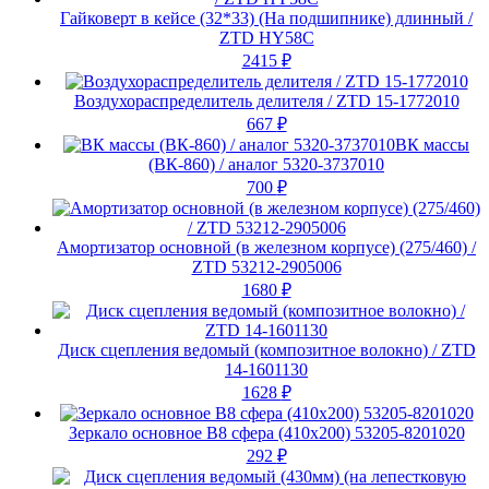
Гайковерт в кейсе (32*33) (На подшипнике) длинный /
ZTD HY58C
2415
₽
Воздухораспределитель делителя / ZTD 15-1772010
667
₽
ВК массы
(ВК-860) / аналог 5320-3737010
700
₽
Амортизатор основной (в железном корпусе) (275/460) /
ZTD 53212-2905006
1680
₽
Диск сцепления ведомый (композитное волокно) / ZTD
14-1601130
1628
₽
Зеркало основное В8 сфера (410х200) 53205-8201020
292
₽