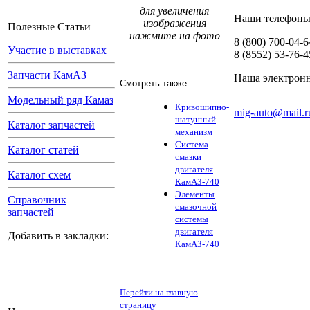
для увеличения
Наши телефоны
изображения
Полезные Статьи
нажмите на фото
8 (800) 700-04-6
Участие в выставках
8 (8552) 53-76-4
Запчасти КамАЗ
Наша электронн
Смотреть также:
Модельный ряд Камаз
Кривошипно-
mig-auto@mail.r
шатунный
Каталог запчастей
механизм
Система
Каталог статей
смазки
двигателя
Каталог схем
КамАЗ-740
Элементы
Справочник
смазочной
запчастей
системы
двигателя
Добавить в закладки:
КамАЗ-740
Перейти на главную
страницу