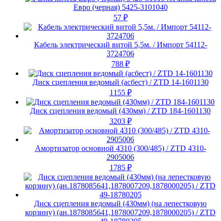
Евро (черная) 5425-3101040
57
₽
Кабель электрический витой 5,5м. / Импорт 54112-
3724706
788
₽
Диск сцепления ведомый (асбест) / ZTD 14-1601130
1155
₽
Диск сцепления ведомый (430мм) / ZTD 184-1601130
3203
₽
Амортизатор основной 4310 (300/485) / ZTD 4310-
2905006
1785
₽
Диск сцепления ведомый (430мм) (на лепестковую
корзину) (ан.1878085641,1878007209,1878000205) / ZTD