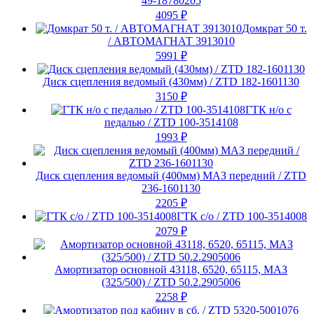
49-18780205
4095
₽
Домкрат 50 т.
/ АВТОМАГНАТ 3913010
5991
₽
Диск сцепления ведомый (430мм) / ZTD 182-1601130
3150
₽
ГТК н/о с
педалью / ZTD 100-3514108
1993
₽
Диск сцепления ведомый (400мм) МАЗ передний / ZTD
236-1601130
2205
₽
ГТК с/о / ZTD 100-3514008
2079
₽
Амортизатор основной 43118, 6520, 65115, МАЗ
(325/500) / ZTD 50.2.2905006
2258
₽