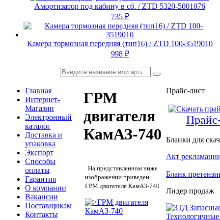
Амортизатор под кабину в сб. / ZTD 5320-5001076
735
₽
Камера тормозная передняя (тип16) / ZTD 100-3519010
998
₽
Главная
Прайс-лист
ГРМ
Интернет-
Магазин
двигателя
Электронный
Прайс
каталог
КамАЗ-740
Доставка и
Бланки для ска
упаковка
Экспорт
Акт рекламаци
Способы
На представленном ниже
оплаты
Бланк претензи
изображении приведен
Гарантия
ГРМ двигателя КамАЗ-740
О компании
Лидер продаж
Вакансии
Поставщикам
Контакты