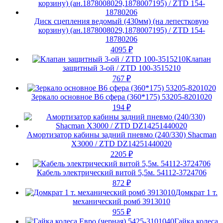
Диск сцепления ведомый (430мм) (на лепестковую
корзину) (ан.1878008029,1878007195) / ZTD 154-
18780206
4095
₽
Клапан
защитный 3-ой / ZTD 100-3515210
767
₽
Зеркало основное В6 сфера (360*175) 53205-8201020
194
₽
Амортизатор кабины задний пневмо (240/330) Shacman
X3000 / ZTD DZ14251440020
2205
₽
Кабель электрический витой 5,5м. 54112-3724706
872
₽
Домкрат 1 т.
механический ромб 3913010
955
₽
Гайка колеса