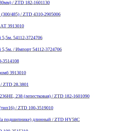
30мм) / ZTD 182-1601130
(300/485) / ZTD 4310-2905006
НАТ 3913010
 5,5м. 54112-3724706
 5,5м. / Импорт 54112-3724706
0-3514108
ромб 3913010
/ ZTD 28.3801
236НЕ, 238 (лепестковая) / ZTD 182-1601090
(тип16) / ZTD 100-3519010
 (На подшипнике) длинный / ZTD HY58C