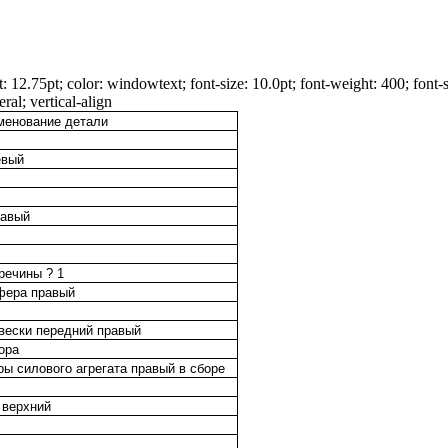
 12.75pt; color: windowtext; font-size: 10.0pt; font-weight: 400; font-s
ral; vertical-align
менование детали
евый
равый
речины ? 1
фера правый
вески передний правый
ора
ы силового агрегата правый в сборе
 верхний