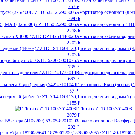
Клапан защитный 3-ой / ZT
767
₽
Амортизатор основной (в же
1680
₽
Амортизатор основной 43118
2258
₽
Амортизатор кабины задний
2205
₽
Диск сцепления ведомый (4
3203
₽
Амортизатор под кабину в с
735
₽
Воздухораспределитель дели
667
₽
Гайка колеса Евро (черная) 
57
₽
Диск сцепления ведомый (ас
1155
₽
ГТК с/о / ZTD 100-3514008
2079
₽
Зеркало основное В8 сфера 
292
₽