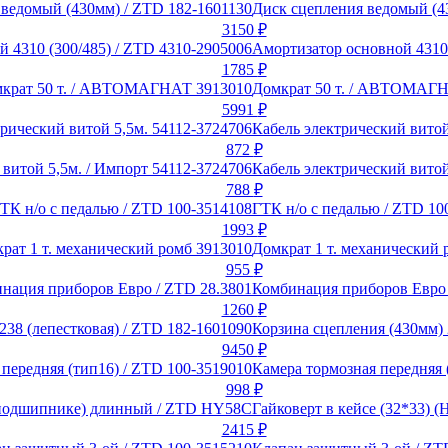
Диск сцепления ведомый (4
3150
₽
Амортизатор основной 4310 
1785
₽
Домкрат 50 т. / АВТОМАГ
5991
₽
Кабель электрический витой
872
₽
Кабель электрический витой
788
₽
ГТК н/о с педалью / ZTD 10
1993
₽
Домкрат 1 т. механический 
955
₽
Комбинация приборов Евро 
1260
₽
Корзина сцепления (430мм) 
9450
₽
Камера тормозная передняя 
998
₽
Гайковерт в кейсе (32*33)
2415
₽