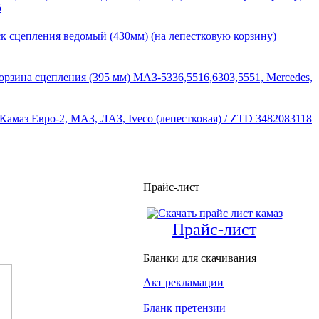
5
к сцепления ведомый (430мм) (на лепестковую корзину)
орзина сцепления (395 мм) МАЗ-5336,5516,6303,5551, Mercedes,
Камаз Евро-2, МАЗ, ЛАЗ, Iveco (лепестковая) / ZTD 3482083118
Прайс-лист
Прайс-лист
Бланки для скачивания
Акт рекламации
Бланк претензии