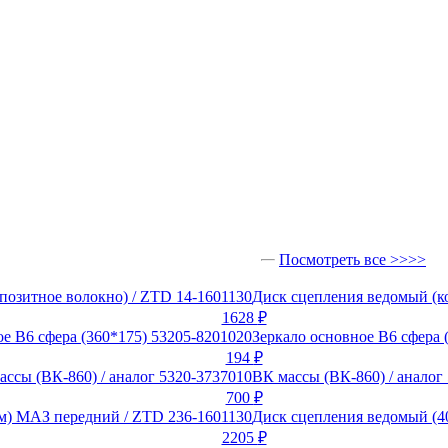
Посмотреть все >>>>
Диск сцепления ведомый (к
1628
₽
Зеркало основное В6 сфера 
194
₽
ВК массы (ВК-860) / аналог
700
₽
Диск сцепления ведомый (4
2205
₽