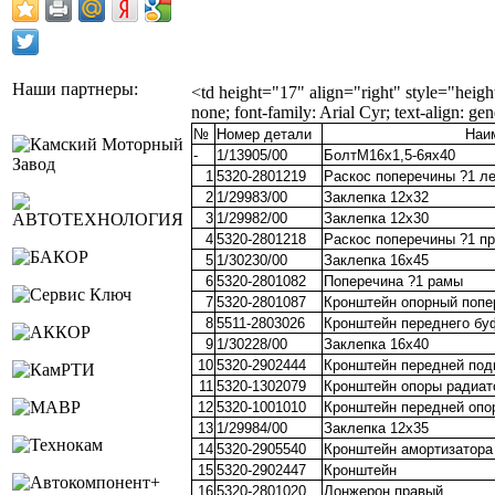
Наши партнеры:
<td height="17" align="right" style="height:
none; font-family: Arial Cyr; text-align: gene
№
Номер детали
Наи
-
1/13905/00
БолтМ16х1,5-6ях40
1
5320-2801219
Раскос поперечины ?1 л
2
1/29983/00
Заклепка 12х32
3
1/29982/00
Заклепка 12х30
4
5320-2801218
Раскос поперечины ?1 п
5
1/30230/00
Заклепка 16х45
6
5320-2801082
Поперечина ?1 рамы
7
5320-2801087
Кронштейн опорный попе
8
5511-2803026
Кронштейн переднего бу
9
1/30228/00
Заклепка 16х40
10
5320-2902444
Кронштейн передней под
11
5320-1302079
Кронштейн опоры радиат
12
5320-1001010
Кронштейн передней опор
13
1/29984/00
Заклепка 12х35
14
5320-2905540
Кронштейн амортизатора
15
5320-2902447
Кронштейн
16
5320-2801020
Лонжерон правый