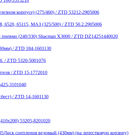
D 100-3515210
лезном корпусе) (275/460) / ZTD 53212-2905006
, 6520, 65115, МАЗ (325/500) / ZTD 50.2.2905006
 пневмо (240/330) Shacman X3000 / ZTD DZ14251440020
30мм) / ZTD 184-1601130
б. / ZTD 5320-5001076
теля / ZTD 15-1772010
5425-3101040
бест) / ZTD 14-1601130
(410х200) 53205-8201020
Диск сцепления ведомый (430мм) (на лепестковую корзину)