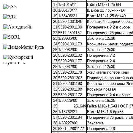
17
1/61015/11
Гайка М12х1,25-6Н
18
1/05170/77
Шайба 12 пружинная
19
1/55406/21
Болт М12х1,25-6gх40
20
5320-1001048
Кронштейн задней опоры 
21
5320-2801100
Поперечина ? 2 в сборе
22
5511-2801152
Поперечина ?3 рамы в с
23
1/29985/00
Заклепка 12х38
24
5320-1001173
Кронштейн балки поддер
25
1/29982/00
Заклепка 12х30
26
5320-2801102
Поперечина ? 2
27
5320-2801177
Поперечина ? 4
28
1/29982/00
Заклепка 12х30
29
5320-2801178
Усилитель поперечины
30
5320-2801203
Подкладка кронштейна б
31
5320-2801190
Косынка поперечины ?5 
32
5320-2801188
Косынка правая
33
5320-2801172
Поперечина ? 4 в сборе
34
1/30226/00
Заклепка 16х35
35
251649
Гайка М16х1,5-6Н ОСТ 37
36
1/13762/21
Болт М16х1,5-6gх35
37
5320-2801184
Поперечина ?5 рамы в с
38
1/30227/00
Заклепка
39
53212-2801177
Поперечина ? 6