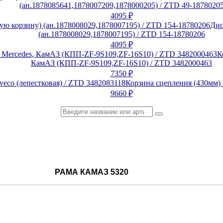
(ан.1878085641,1878007209,1878000205) / ZTD 49-1878020
4095
₽
Дис
(ан.1878008029,1878007195) / ZTD 154-18780206
4095
₽
К
КамАЗ (КПП-ZF-9S109,ZF-16S10) / ZTD 3482000463
7350
₽
Корзина сцепления (430мм) 
9660
₽
РАМА КАМАЗ 5320