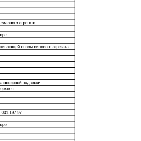
силового агрегата
боре
живающей опоры силового агрегата
алансирной подвески
верхняя
.001.197-97
боре