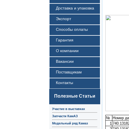
Доставка и упаковка
Экспорт
Способы оплаты
Гарантия
О компании
Вакансии
Поставщикам
Контакты
Полезные Статьи
Участие в выставках
Запчасти КамАЗ
№
Номер де
1
740.1318
Модельный ряд Камаз
2
740.1318