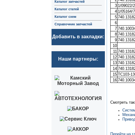
Каталог запчастей
3
1/09022/
Каталог статей
4
1/05164/
Каталог схем
5
740.1318
6
Справочник запчастей
7
740.1003
8
740.1318
Добавить в закладки:
9
740.1318
10
11
740.1318
12
740.1318
Наши партнеры:
13
740.1318
14
740.1318
15
ТС103-13
16
740.1003
Смотреть так
Систем
Механ
Приво
Перейти на г