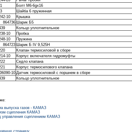
21
Болт М6-6gх16
73
Шайба 6 пружинная
242-10
Крышка
864736
Шарик Б5
439
Кольцо уплотнительное
238-10
Пробка
248-10
Пружина
864723
Шарик Б IV 9,525Н
220
Клапан термосиловой в сборе
214-10
Корпус включателя гидромуфты
222
Седло клапана
221
Корпус термосилового клапана
06090-10
Датчик термосиловой с поршнем в сборе
439
Кольцо уплотнительное
же:
а выпуска газов - КАМАЗ
изм сцепления КАМАЗ
д управления сцеплением КАМАЗ
лавную страницу